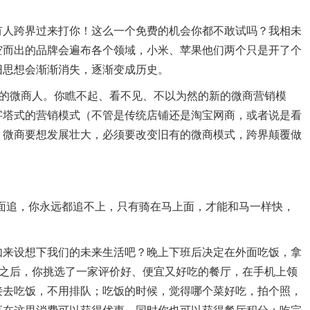
人跨界过来打你！这么一个免费的机会你都不敢试吗？我相未
空而出的品牌会遍布各个领域，小米、苹果他们两个只是开了个
旧思想会渐渐消失，逐渐变成历史。
的微商人。你瞧不起、看不见、不以为然的新的微商营销模
字塔式的营销模式（不管是传统店铺还是淘宝网商，或者说是看
，微商要想发展壮大，必须要改变旧有的微商模式，跨界颠覆做
追，你永远都追不上，只有骑在马上面，才能和马一样快，
来设想下我们的未来生活吧？晚上下班后决定在外面吃饭，拿
厅之后，你挑选了一家评价好、便宜又好吃的餐厅，在手机上领
接去吃饭，不用排队；吃饭的时候，觉得哪个菜好吃，拍个照，
享在这里消费可以获得优惠，同时你也可以获得餐厅积分；吃完