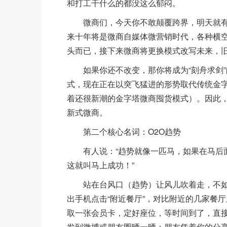
和打工干什么的都没这么郁闷。
微商们，今天你不敢颠覆跨界，明天就有
来十年将是微商自媒体微营销时代，各种横
头而已，接下来微商将更换模式改写未来，
如果你还不改变，那你将成为“刻舟求剑”
式，现在正在以突飞猛进的形势取代传统金
着还很新潮的金字塔微商囤货模式）。因此
新式微商。
第二个核心名词：O2O趋势
有人说：“趋势就像一匹马，如果在马后面
这就叫马上成功！”
站在台风口（趋势）让风儿吹着走，不如
出手机点击“附近餐厅”，对比附近的几家餐
取一张会员卡，定好座位，等时间到了，直
发到微博或朋友圈晒一晒；朋友凭着你的分