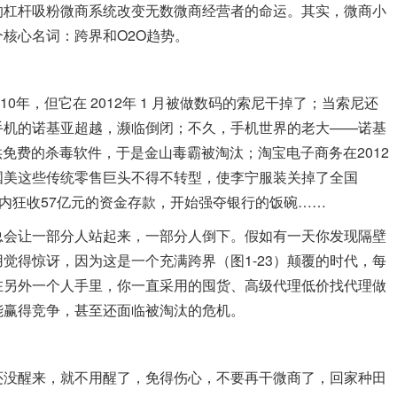
的杠杆吸粉微商系统改变无数微商经营者的命运。其实，微商小
核心名词：跨界和O2O趋势。
0年，但它在 2012年 1 月被做数码的索尼干掉了；当索尼还
手机的诺基亚超越，濒临倒闭；不久，手机世界的老大——诺基
供免费的杀毒软件，于是金山毒霸被淘汰；淘宝电子商务在2012
国美这些传统零售巨头不得不转型，使李宁服装关掉了全国
8天内狂收57亿元的资金存款，开始强夺银行的饭碗……
会让一部分人站起来，一部分人倒下。假如有一天你发现隔壁
觉得惊讶，因为这是一个充满跨界（图1-23）颠覆的时代，每
在另外一个人手里，你一直采用的囤货、高级代理低价找代理做
能赢得竞争，甚至还面临被淘汰的危机。
没醒来，就不用醒了，免得伤心，不要再干微商了，回家种田