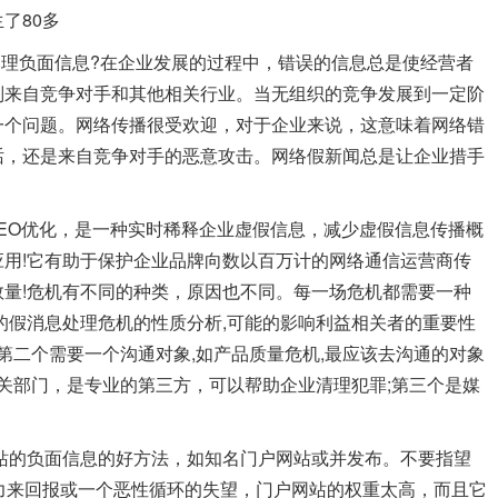
了80多
负面信息?在企业发展的过程中，错误的信息总是使经营者
则来自竞争对手和其他相关行业。当无组织的竞争发展到一定阶
一个问题。网络传播很受欢迎，对于企业来说，这意味着网络错
话，还是来自竞争对手的恶意攻击。网络假新闻总是让企业措手
O优化，是一种实时稀释企业虚假信息，减少虚假信息传播概
用!它有助于保护企业品牌向数以百万计的网络通信运营商传
量!危机有不同的种类，原因也不同。每一场危机都需要一种
的假消息处理危机的性质分析,可能的影响利益相关者的重要性
第二个需要一个沟通对象,如产品质量危机,最应该去沟通的对象
有关部门，是专业的第三方，可以帮助企业清理犯罪;第三个是媒
的负面信息的好方法，如知名门户网站或并发布。不要指望
力来回报或一个恶性循环的失望，门户网站的权重太高，而且它