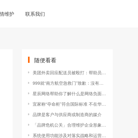
情维护
联系我们
随便看看
美团外卖回应配送员被殴打：帮助员工获得尊严
999就“南方航空急救门”致歉：沒有给病人带来大量
星辰网络帮助你了解什么是网络负面信息
宜家称“夺命柜”符合国际标准 不在华召回并非
品牌是客户与供应商或制造商的媒介
「品牌危机公关」合理维护企业形象怎样才最好
系统使用功能涉及对落实战略和运营计划的定期控制