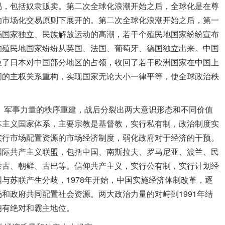
易，包括奴隶贩卖。第二次全球化浪潮开始之后，全球化是在尊
的市场化交易原则下展开的。第二次全球化浪潮开始之后，第一
场国家独立、民族解放运动的高潮，若干个殖民地国家纷纷宣布
的殖民地国家纷纷从英国、法国、葡萄牙、德国独立出来。中国
束了日本对中国部分地区的占领，收回了若干欧洲国家在中国上
间的主权关系重构，实现国家无论大小一律平等，使全球政治秩
。
军事力量的秩序重建，战后分裂出两大意识形态和不同价值
本主义国家体系，主要宗教是基督教，实行私有制，政治制度实
实行市场配置资源的市场经济制度，弱化政府对于经济的干预。
国际共产主义联盟，包括中国、南斯拉夫、罗马尼亚、波兰、民
蒙古、朝鲜、古巴等。信仰共产主义，实行公有制，实行计划经
与苏联产生分歧，1978年开始，中国实施经济体制改革，逐
和政府共同配置社会资源。两大政治力量的对峙到1991年结
拥有绝对和霸主地位。